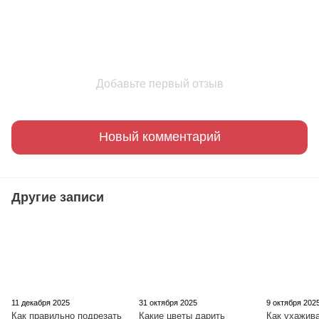
Добавьте первый отзыв
Новый комментарий
Другие записи
11 декабря 2025
31 октября 2025
9 октября 202
Как правильно подрезать
Какие цветы дарить
Как ухажива