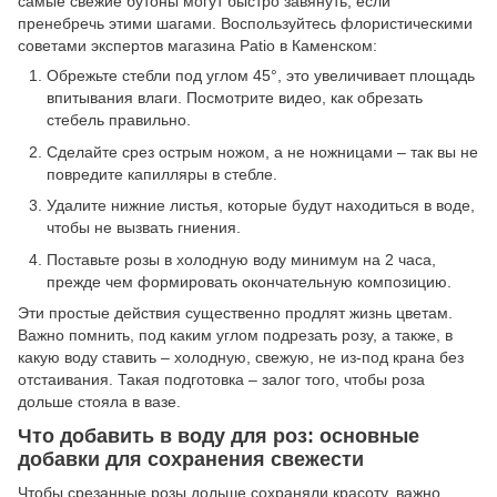
самые свежие бутоны могут быстро завянуть, если
пренебречь этими шагами. Воспользуйтесь флористическими
советами экспертов магазина Patio в Каменском:
Обрежьте стебли под углом 45°, это увеличивает площадь
впитывания влаги. Посмотрите видео, как обрезать
стебель правильно.
Сделайте срез острым ножом, а не ножницами – так вы не
повредите капилляры в стебле.
Удалите нижние листья, которые будут находиться в воде,
чтобы не вызвать гниения.
Поставьте розы в холодную воду минимум на 2 часа,
прежде чем формировать окончательную композицию.
Эти простые действия существенно продлят жизнь цветам.
Важно помнить, под каким углом подрезать розу, а также, в
какую воду ставить – холодную, свежую, не из-под крана без
отстаивания. Такая подготовка – залог того, чтобы роза
дольше стояла в вазе.
Что добавить в воду для роз: основные
добавки для сохранения свежести
Чтобы срезанные
розы
дольше сохраняли красоту, важно