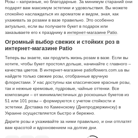
Розы – капризные, но благодарные. За минимум стараний они
подарят вам максимум эстетики и удовольствия. Вы можете
спокойно наслаждаться их ароматом и видом, зная, как
ухаживать за розами в вазе правильно. Это особенно
актуально, если вы получаете букет в подарок или
заказываете его к празднику в
интернет-магазине Patio
.
Огромный выбор свежих и стойких роз в
интернет-магазине Patio
Теперь вы знаете, как продлить жизнь розам в вазе. Если вы
хотите, чтобы букет простоял дольше, начинайте с главного –
качества цветов. В интернет-магазине patioflowers.com.ua вы
найдете только свежие розы, отобранные вручную
флористами. У нас доступны как классические красные розы,
так и нежные кремовые, пудровые, чайные оттенки. Все
композиции – от минималистичных до роскошных букетов из
51 или 101 розы – формируются с учетом стойкости и
эстетики. Доставка по Каменскому (Днепродзержинску) в
Украине осуществляется быстро и бережно.
Дарите розы и ухаживайте за ними правильно, и они отплатят
вам красотой и вдохновением на долгие дни.