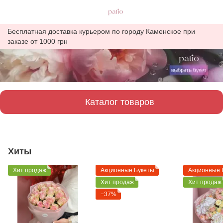
Бесплатная доставка курьером по городу Каменское при
заказе от 1000 грн
Каталог товаров
Хиты
Хит продаж
Акционные Букеты
Акционные 
Хит продаж
Хит продаж
−37%