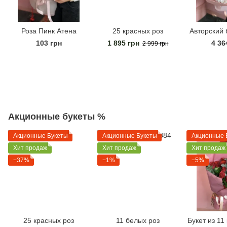
Роза Пинк Атена
25 красных роз
Авторский 
103 грн
1 895 грн
4 36
2 999 грн
Акционные букеты %
Акционные Букеты
Акционные Букеты
Акционные 
Хит продаж
Хит продаж
Хит продаж
−37%
−1%
−5%
25 красных роз
11 белых роз
Букет из 11