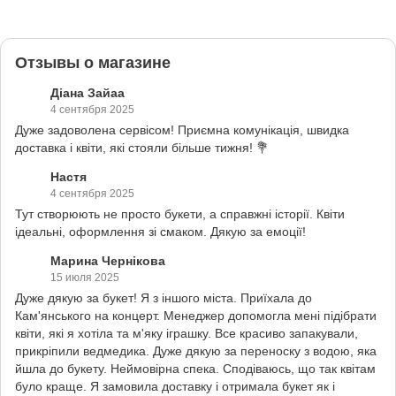
Отзывы о магазине
Діана Зайаа
4 сентября 2025
Дуже задоволена сервісом! Приємна комунікація, швидка
доставка і квіти, які стояли більше тижня! 💐
Настя
4 сентября 2025
Тут створюють не просто букети, а справжні історії. Квіти
ідеальні, оформлення зі смаком. Дякую за емоції!
Марина Чернікова
15 июля 2025
Дуже дякую за букет! Я з іншого міста. Приїхала до
Кам'янського на концерт. Менеджер допомогла мені підібрати
квіти, які я хотіла та м'яку іграшку. Все красиво запакували,
прикріпили ведмедика. Дуже дякую за переноску з водою, яка
йшла до букету. Неймовірна спека. Сподіваюсь, що так квітам
було краще. Я замовила доставку і отримала букет як і