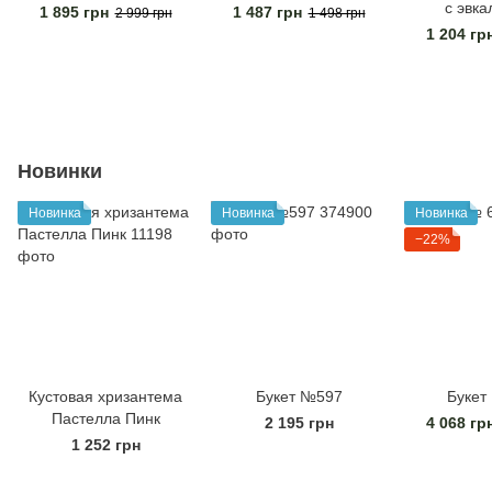
с эвка
1 895 грн
1 487 грн
2 999 грн
1 498 грн
1 204 гр
Новинки
Новинка
Новинка
Новинка
−22%
Кустовая хризантема
Букет №597
Букет
Пастелла Пинк
2 195 грн
4 068 гр
1 252 грн