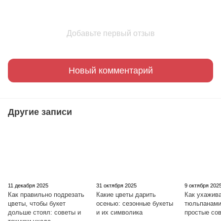
Добавьте первый отзыв
Новый комментарий
Другие записи
11 декабря 2025
31 октября 2025
9 октября 202
Как правильно подрезать
Какие цветы дарить
Как ухажива
цветы, чтобы букет
осенью: сезонные букеты
тюльпанами
дольше стоял: советы и
и их символика
простые со