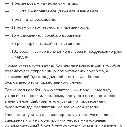
1 белая роза – намек на симпатию;
3, 5 или 7 – проявление уважения и внимания;
9 роз – знак восхищения;
11 роз – символ верности и преданности;
15 – раскаяние, просьба о прощении;
25 роз – признак особого восхищения;
101 роза
– пылкое признание в любви и предложение руки
и сердца.
Форма букета тоже важна. Компактные композиции в коробке
подойдут для современных романтических подарков, а
классический букет на длинной ножке – для более
формального или торжественного случая.
Белые розы особенно «чувствительны» к внешнему виду –
увядшие лепестки или старомодная упаковка испортят все
впечатление. Выбирайте композиции от проверенных
флористов, где уделяют внимание каждой детали.
Также стоит учитывать характер получателя. Если человек
сдержанный и не любит громких жестов – лаконичный,
минималистичный букет будет уместнее, чем пышная корзина