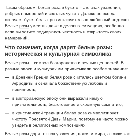
Таким образом, белая роза в букете – это знак уважения,
добрых намерений и светлых чувств. Далеко не всегда
означает букет белых роз исключительно любовный подтекст.
Белые
розы
уместны даже в деловых ситуациях, особенно
если вы хотите подчеркнуть честность и открытость своих
намерений.
Что означает, когда дарят белые розы:
историческая и культурная символика
Белые розы – символ благородства и вечных ценностей. В
разные эпохи и культурах им приписывали особое значение:
в Древней Греции белая роза считалась цветком богини
Афродиты и означала божественную любовь и
невинность;
в викторианскую эпоху они выражали немую
признательность, благоговение и скромную симпатию;
в христианской традиции белая роза символизирует
чистоту Пресвятой Девы Марии, поэтому ее часто можно
увидеть в религиозных композициях.
Белые розы дарят в знак уважения, покоя и мира, а также как